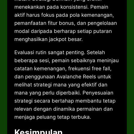
menekankan pada konsistensi. Pemain
aktif harus fokus pada pola kemenangan,
pemanfaatan fitur bonus, dan pengelolaan
modal daripada berharap setiap putaran
menghasilkan jackpot besar.
Evaluasi rutin sangat penting. Setelah
beberapa sesi, pemain sebaiknya meninjau
catatan kemenangan, frekuensi free fall,
dan penggunaan Avalanche Reels untuk
melihat strategi mana yang efektif dan
mana yang perlu diperbaiki. Penyesuaian
strategi secara bertahap membantu tetap
relevan dengan dinamika permainan dan
menjaga peluang tetap terbuka.
Kesimpulan