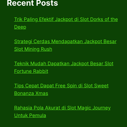
Recent Posts
Trik Paling Efektif Jackpot di Slot Dorks of the
Deep
Strategi Cerdas Mendapatkan Jackpot Besar
Slot Mining Rush
Teknik Mudah Dapatkan Jackpot Besar Slot
Fortune Rabbit
Tips Cepat Dapat Free Spin di Slot Sweet
Bonanza Xmas
Rahasia Pola Akurat di Slot Magic Journey
Untuk Pemula