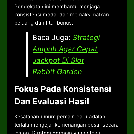
Pendekatan ini membantu menjaga
konsistensi modal dan memaksimalkan
peluang dari fitur bonus.
Baca Juga:
Strategi
Ampuh Agar Cepat
Jackpot Di Slot
Rabbit Garden
Fokus Pada Konsistensi
Dan Evaluasi Hasil
Kesalahan umum pemain baru adalah
terlalu mengejar kemenangan besar secara
instan. Strategi bermain yang efektif