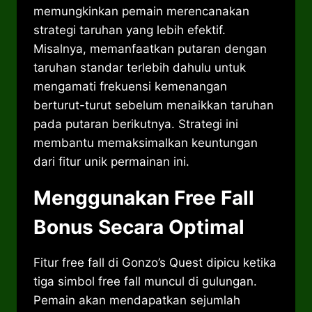
memungkinkan pemain merencanakan
strategi taruhan yang lebih efektif.
Misalnya, memanfaatkan putaran dengan
taruhan standar terlebih dahulu untuk
mengamati frekuensi kemenangan
berturut-turut sebelum menaikkan taruhan
pada putaran berikutnya. Strategi ini
membantu memaksimalkan keuntungan
dari fitur unik permainan ini.
Menggunakan Free Fall
Bonus Secara Optimal
Fitur free fall di Gonzo’s Quest dipicu ketika
tiga simbol free fall muncul di gulungan.
Pemain akan mendapatkan sejumlah