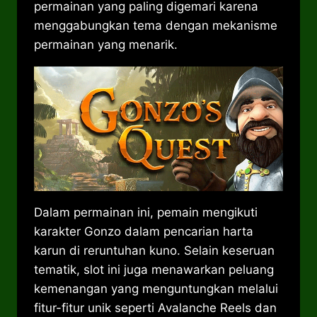
permainan yang paling digemari karena
menggabungkan tema dengan mekanisme
permainan yang menarik.
Dalam permainan ini, pemain mengikuti
karakter Gonzo dalam pencarian harta
karun di reruntuhan kuno. Selain keseruan
tematik, slot ini juga menawarkan peluang
kemenangan yang menguntungkan melalui
fitur-fitur unik seperti Avalanche Reels dan