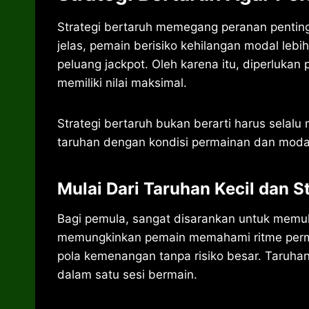
Strategi bertaruh memegang peranan penting
jelas, pemain berisiko kehilangan modal leb
peluang jackpot. Oleh karena itu, diperlukan
memiliki nilai maksimal.
Strategi bertaruh bukan berarti harus sela
taruhan dengan kondisi permainan dan modal 
Mulai Dari Taruhan Kecil dan St
Bagi pemula, sangat disarankan untuk memulai
memungkinkan pemain memahami ritme perma
pola kemenangan tanpa risiko besar. Taruha
dalam satu sesi bermain.