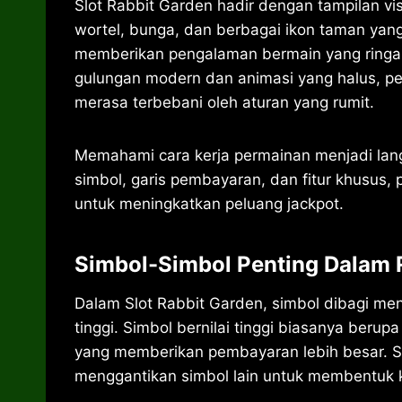
Slot Rabbit Garden hadir dengan tampilan vis
wortel, bunga, dan berbagai ikon taman yan
memberikan pengalaman bermain yang ringan
gulungan modern dan animasi yang halus, pe
merasa terbebani oleh aturan yang rumit.
Memahami cara kerja permainan menjadi lan
simbol, garis pembayaran, dan fitur khusus,
untuk meningkatkan peluang jackpot.
Simbol-Simbol Penting Dalam 
Dalam Slot Rabbit Garden, simbol dibagi menj
tinggi. Simbol bernilai tinggi biasanya beru
yang memberikan pembayaran lebih besar. Sel
menggantikan simbol lain untuk membentuk