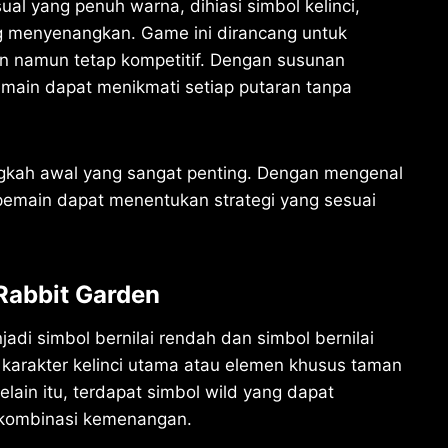
ual yang penuh warna, dihiasi simbol kelinci,
g menyenangkan. Game ini dirancang untuk
 namun tetap kompetitif. Dengan susunan
main dapat menikmati setiap putaran tanpa
gkah awal yang sangat penting. Dengan mengenal
 pemain dapat menentukan strategi yang sesuai
Rabbit Garden
adi simbol bernilai rendah dan simbol bernilai
pa karakter kelinci utama atau elemen khusus taman
ain itu, terdapat simbol wild yang dapat
 kombinasi kemenangan.