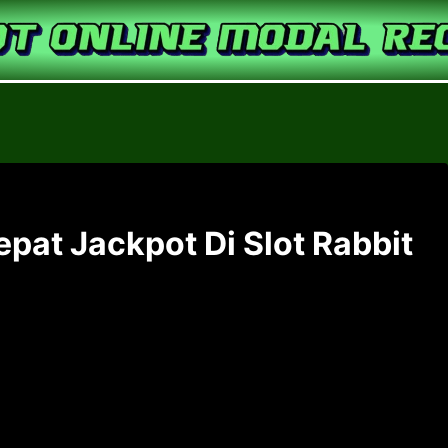
pat Jackpot Di Slot Rabbit