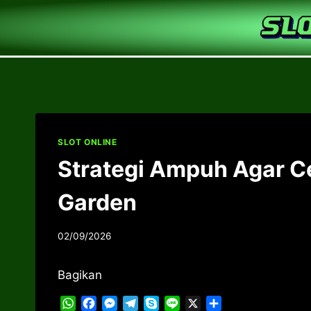
Skip
to
content
SLOT ONLINE
Strategi Ampuh Agar Ce
Garden
02/09/2026
Bagikan
W
F
M
T
S
L
X
S