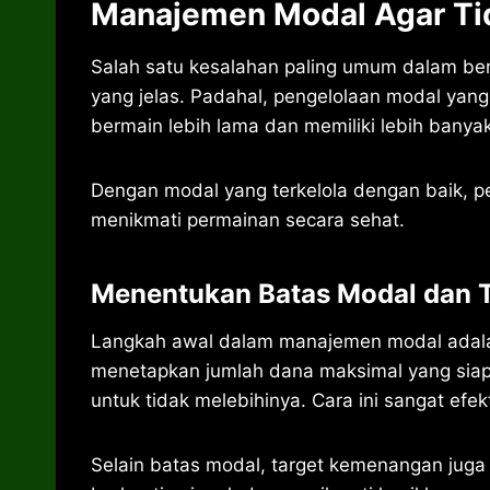
Manajemen Modal Agar Ti
Salah satu kesalahan paling umum dalam ber
yang jelas. Padahal, pengelolaan modal yang 
bermain lebih lama dan memiliki lebih banya
Dengan modal yang terkelola dengan baik, p
menikmati permainan secara sehat.
Menentukan Batas Modal dan 
Langkah awal dalam manajemen modal adala
menetapkan jumlah dana maksimal yang siap
untuk tidak melebihinya. Cara ini sangat efe
Selain batas modal, target kemenangan juga p