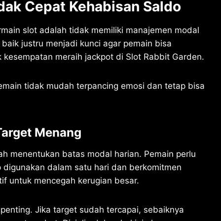
dak Cepat Kehabisan Saldo
main slot adalah tidak memiliki manajemen modal
baik justru menjadi kunci agar pemain bisa
k kesempatan meraih jackpot di Slot Rabbit Garden.
emain tidak mudah terpancing emosi dan tetap bisa
Target Menang
h menentukan batas modal harian. Pemain perlu
 digunakan dalam satu hari dan berkomitmen
ktif untuk mencegah kerugian besar.
enting. Jika target sudah tercapai, sebaiknya