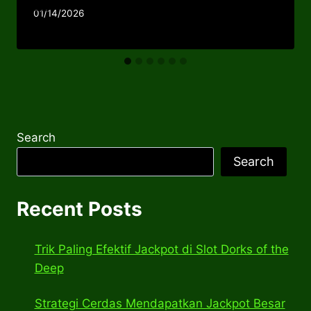
01/14/2026
Search
Search
Recent Posts
Trik Paling Efektif Jackpot di Slot Dorks of the
Deep
Strategi Cerdas Mendapatkan Jackpot Besar