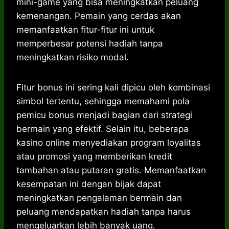
mini-game yang bisa meningkatkan peluang
kemenangan. Pemain yang cerdas akan
memanfaatkan fitur-fitur ini untuk
memperbesar potensi hadiah tanpa
meningkatkan risiko modal.
Fitur bonus ini sering kali dipicu oleh kombinasi
simbol tertentu, sehingga memahami pola
pemicu bonus menjadi bagian dari strategi
bermain yang efektif. Selain itu, beberapa
kasino online menyediakan program loyalitas
atau promosi yang memberikan kredit
tambahan atau putaran gratis. Memanfaatkan
kesempatan ini dengan bijak dapat
meningkatkan pengalaman bermain dan
peluang mendapatkan hadiah tanpa harus
mengeluarkan lebih banyak uang.