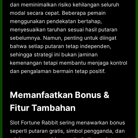
dan meminimalkan risiko kehilangan seluruh
modal secara cepat. Beberapa pemain
menggunakan pendekatan bertahap,
menyesuaikan taruhan sesuai hasil putaran
sebelumnya. Namun, penting untuk diingat
bahwa setiap putaran tetap independen,
sehingga strategi ini bukan jaminan
kemenangan tetapi membantu menjaga kontrol
dan pengalaman bermain tetap positif.
Memanfaatkan Bonus &
Fitur Tambahan
Slot Fortune Rabbit sering menawarkan bonus
seperti putaran gratis, simbol pengganda, dan