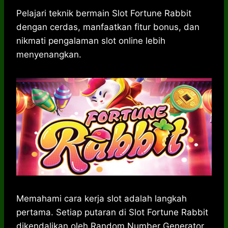
h
a
e
e
k
i
h
a
c
s
l
y
n
a
Pelajari teknik bermain Slot Fortune Rabbit
t
e
s
e
p
e
r
dengan cerdas, manfaatkan fitur bonus, dan
s
b
e
g
e
e
nikmati pengalaman slot online lebih
A
o
n
r
menyenangkan.
p
o
g
a
p
k
e
m
r
Memahami cara kerja slot adalah langkah
pertama. Setiap putaran di Slot Fortune Rabbit
dikendalikan oleh Random Number Generator