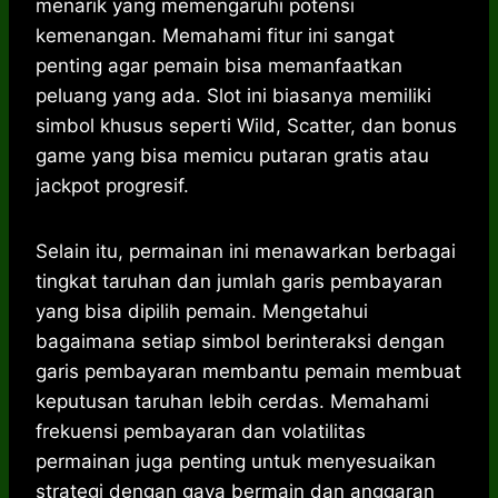
menarik yang memengaruhi potensi
kemenangan. Memahami fitur ini sangat
penting agar pemain bisa memanfaatkan
peluang yang ada. Slot ini biasanya memiliki
simbol khusus seperti Wild, Scatter, dan bonus
game yang bisa memicu putaran gratis atau
jackpot progresif.
Selain itu, permainan ini menawarkan berbagai
tingkat taruhan dan jumlah garis pembayaran
yang bisa dipilih pemain. Mengetahui
bagaimana setiap simbol berinteraksi dengan
garis pembayaran membantu pemain membuat
keputusan taruhan lebih cerdas. Memahami
frekuensi pembayaran dan volatilitas
permainan juga penting untuk menyesuaikan
strategi dengan gaya bermain dan anggaran