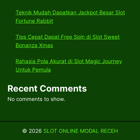
Teknik Mudah Dapatkan Jackpot Besar Slot
Fortune Rabbit
Tips Cepat Dapat Free Spin di Slot Sweet
Bonanza Xmas
Rahasia Pola Akurat di Slot Magic Journey
Untuk Pemula
Recent Comments
No comments to show.
© 2026
SLOT ONLINE MODAL RECEH