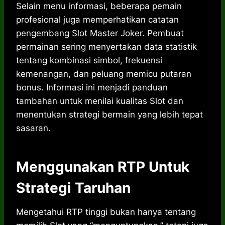
Selain menu informasi, beberapa pemain
profesional juga memperhatikan catatan
pengembang Slot Master Joker. Pembuat
permainan sering menyertakan data statistik
tentang kombinasi simbol, frekuensi
kemenangan, dan peluang memicu putaran
bonus. Informasi ini menjadi panduan
tambahan untuk menilai kualitas Slot dan
menentukan strategi bermain yang lebih tepat
sasaran.
Menggunakan RTP Untuk
Strategi Taruhan
Mengetahui RTP tinggi bukan hanya tentang