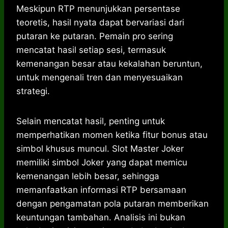
Meskipun RTP menunjukkan persentase
teoretis, hasil nyata dapat bervariasi dari
putaran ke putaran. Pemain pro sering
mencatat hasil setiap sesi, termasuk
kemenangan besar atau kekalahan beruntun,
untuk mengenali tren dan menyesuaikan
strategi.
Selain mencatat hasil, penting untuk
memperhatikan momen ketika fitur bonus atau
simbol khusus muncul. Slot Master Joker
memiliki simbol Joker yang dapat memicu
kemenangan lebih besar, sehingga
memanfaatkan informasi RTP bersamaan
dengan pengamatan pola putaran memberikan
keuntungan tambahan. Analisis ini bukan