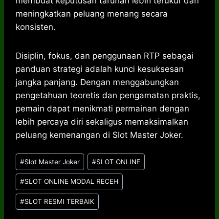
membuat keputusan taruhan lebih terukur dan
meningkatkan peluang menang secara
konsisten.
Disiplin, fokus, dan penggunaan RTP sebagai
panduan strategi adalah kunci kesuksesan
jangka panjang. Dengan menggabungkan
pengetahuan teoretis dan pengamatan praktis,
pemain dapat menikmati permainan dengan
lebih percaya diri sekaligus memaksimalkan
peluang kemenangan di Slot Master Joker.
Post
#
Slot Master Joker
#
SLOT ONLINE
Tags:
#
SLOT ONLINE MODAL RECEH
#
SLOT RESMI TERBAIK