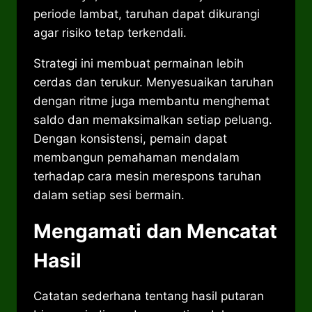
periode lambat, taruhan dapat dikurangi
agar risiko tetap terkendali.
Strategi ini membuat permainan lebih
cerdas dan terukur. Menyesuaikan taruhan
dengan ritme juga membantu menghemat
saldo dan memaksimalkan setiap peluang.
Dengan konsistensi, pemain dapat
membangun pemahaman mendalam
terhadap cara mesin merespons taruhan
dalam setiap sesi bermain.
Mengamati dan Mencatat
Hasil
Catatan sederhana tentang hasil putaran