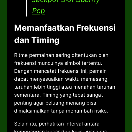
Pop
Memanfaatkan Frekuensi
dan Timing
Ritme permainan sering ditentukan oleh
frekuensi munculnya simbol tertentu.
Dengan mencatat frekuensi ini, pemain
dapat menyesuaikan waktu memasang
taruhan lebih tinggi atau menahan taruhan
sementara. Timing yang tepat sangat
penting agar peluang menang bisa
dimaksimalkan tanpa menambah risiko.
Selain itu, perhatikan interval antara
kemenangan besar dan kecil. Biasanya,