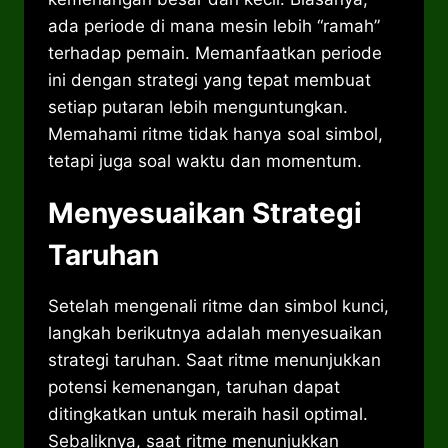
ada periode di mana mesin lebih “ramah”
terhadap pemain. Memanfaatkan periode
ini dengan strategi yang tepat membuat
setiap putaran lebih menguntungkan.
Memahami ritme tidak hanya soal simbol,
tetapi juga soal waktu dan momentum.
Menyesuaikan Strategi
Taruhan
Setelah mengenali ritme dan simbol kunci,
langkah berikutnya adalah menyesuaikan
strategi taruhan. Saat ritme menunjukkan
potensi kemenangan, taruhan dapat
ditingkatkan untuk meraih hasil optimal.
Sebaliknya, saat ritme menunjukkan