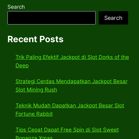
Search
Search
Recent Posts
Trik Paling Efektif Jackpot di Slot Dorks of the
Deep
Strategi Cerdas Mendapatkan Jackpot Besar
Slot Mining Rush
Teknik Mudah Dapatkan Jackpot Besar Slot
Fortune Rabbit
Tips Cepat Dapat Free Spin di Slot Sweet
Bonanza Xmas