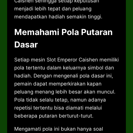
Caishen sehingga setiap keputusan
menjadi lebih tepat dan peluang
mendapatkan hadiah semakin tinggi.
Memahami Pola Putaran
Dasar
Setiap mesin Slot Emperor Caishen memiliki
pola tertentu dalam keluarnya simbol dan
hadiah. Dengan mengenali pola dasar ini,
pemain dapat memperkirakan kapan
peluang menang lebih besar akan muncul.
Pola tidak selalu tetap, namun adanya
repetisi tertentu bisa diamati melalui
beberapa putaran berturut-turut.
Mengamati pola ini bukan hanya soal