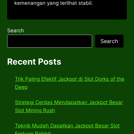
kemenangan yang terlihat stabil.
Search
Search
Recent Posts
Trik Paling Efektif Jackpot di Slot Dorks of the
Deep
Strategi Cerdas Mendapatkan Jackpot Besar
Slot Mining Rush
Teknik Mudah Dapatkan Jackpot Besar Slot
Fortune Rabbit