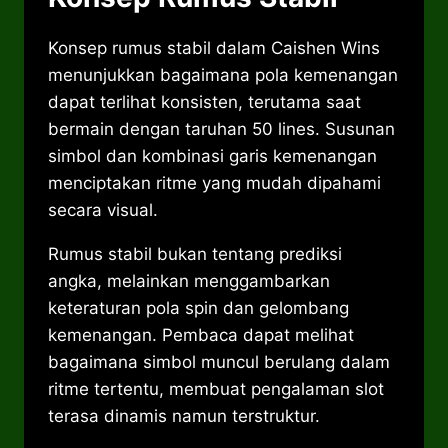
Konsep rumus stabil dalam Caishen Wins
menunjukkan bagaimana pola kemenangan
dapat terlihat konsisten, terutama saat
bermain dengan taruhan 50 lines. Susunan
simbol dan kombinasi garis kemenangan
menciptakan ritme yang mudah dipahami
secara visual.
Rumus stabil bukan tentang prediksi
angka, melainkan menggambarkan
keteraturan pola spin dan gelombang
kemenangan. Pembaca dapat melihat
bagaimana simbol muncul berulang dalam
ritme tertentu, membuat pengalaman slot
terasa dinamis namun terstruktur.