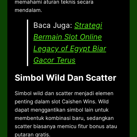
memahami aturan teknis secara
mendalam.
Baca Juga:
Strategi
Bermain Slot Online
Legacy of Egypt Biar
Gacor Terus
Simbol Wild Dan Scatter
Simbol wild dan scatter menjadi elemen
penting dalam slot Caishen Wins. Wild
dapat menggantikan simbol lain untuk
membentuk kombinasi baru, sedangkan
scatter biasanya memicu fitur bonus atau
putaran gratis.