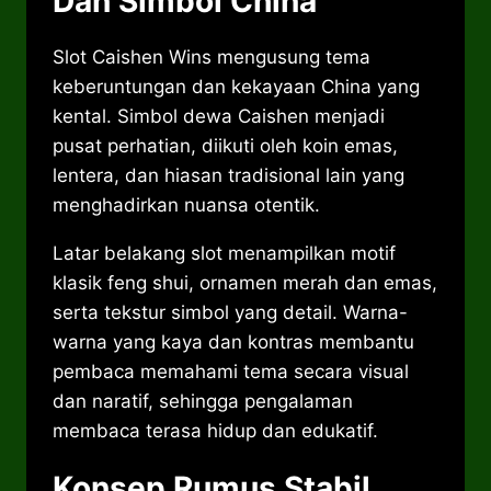
Dan Simbol China
Slot Caishen Wins mengusung tema
keberuntungan dan kekayaan China yang
kental. Simbol dewa Caishen menjadi
pusat perhatian, diikuti oleh koin emas,
lentera, dan hiasan tradisional lain yang
menghadirkan nuansa otentik.
Latar belakang slot menampilkan motif
klasik feng shui, ornamen merah dan emas,
serta tekstur simbol yang detail. Warna-
warna yang kaya dan kontras membantu
pembaca memahami tema secara visual
dan naratif, sehingga pengalaman
membaca terasa hidup dan edukatif.
Konsep Rumus Stabil