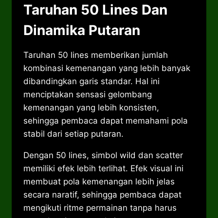
Taruhan 50 Lines Dan
Dinamika Putaran
Taruhan 50 lines memberikan jumlah
kombinasi kemenangan yang lebih banyak
dibandingkan garis standar. Hal ini
menciptakan sensasi gelombang
kemenangan yang lebih konsisten,
sehingga pembaca dapat memahami pola
stabil dari setiap putaran.
Dengan 50 lines, simbol wild dan scatter
memiliki efek lebih terlihat. Efek visual ini
membuat pola kemenangan lebih jelas
secara naratif, sehingga pembaca dapat
mengikuti ritme permainan tanpa harus