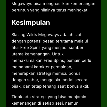
Megaways bisa menghasilkan kemenangan
beruntun yang nilainya terus meningkat.
Kesimpulan
Blazing Wilds Megaways adalah slot
dengan potensi besar, terutama melalui
fitur Free Spins yang menjadi sumber
utama kemenangan. Untuk
memaksimalkan Free Spins, pemain perlu
memahami karakter permainan,
menerapkan strategi memicu bonus
dengan sabar, mengelola modal secara
bijak, dan tetap tenang saat bonus aktif.
Tidak ada strategi yang bisa menjamin
kemenangan di setiap sesi, namun