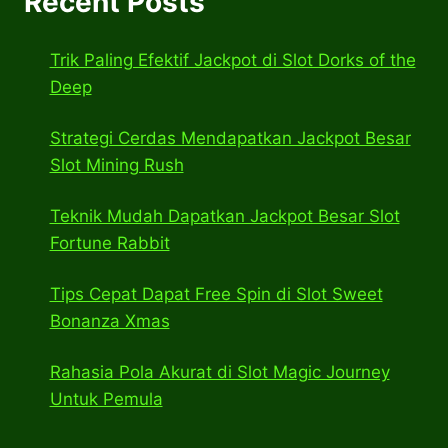
Recent Posts
Trik Paling Efektif Jackpot di Slot Dorks of the
Deep
Strategi Cerdas Mendapatkan Jackpot Besar
Slot Mining Rush
Teknik Mudah Dapatkan Jackpot Besar Slot
Fortune Rabbit
Tips Cepat Dapat Free Spin di Slot Sweet
Bonanza Xmas
Rahasia Pola Akurat di Slot Magic Journey
Untuk Pemula