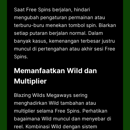
Saat Free Spins berjalan, hindari
mengubah pengaturan permainan atau
terburu-buru menekan tombol spin. Biarkan
setiap putaran berjalan normal. Dalam
banyak kasus, kemenangan terbesar justru
muncul di pertengahan atau akhir sesi Free
Spins.
Memanfaatkan Wild dan
Multiplier
Blazing Wilds Megaways sering
menghadirkan Wild tambahan atau
multiplier selama Free Spins. Perhatikan
bagaimana Wild muncul dan menyebar di
reel. Kombinasi Wild dengan sistem