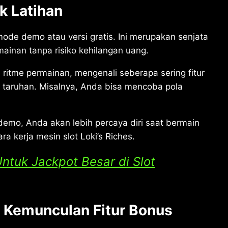
 Latihan
mode demo atau versi gratis. Ini merupakan senjata
ainan tanpa risiko kehilangan uang.
tme permainan, mengenali seberapa sering fitur
i taruhan. Misalnya, Anda bisa mencoba pola
emo, Anda akan lebih percaya diri saat bermain
 kerja mesin slot Loki’s Riches.
ntuk Jackpot Besar di Slot
u Kemunculan Fitur Bonus