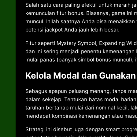
Salah satu cara paling efektif untuk meraih j
kemunculan fitur bonus. Biasanya, game ini me
muncul. Inilah saatnya Anda bisa menaikkan t
potensi jackpot Anda jauh lebih besar.
Fitur seperti Mystery Symbol, Expanding Wild
dan ini sering menjadi penentu kemenangan b
mulai panas (banyak simbol bonus muncul), it
Kelola Modal dan Gunakan 
Sebagus apapun peluang menang, tanpa man
dalam sekejap. Tentukan batas modal harian 
taruhan bertahap mulai dari nominal kecil, l
mendapat kombinasi kemenangan atau masuk 
Strategi ini disebut juga dengan smart prog