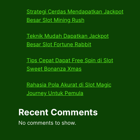
Strategi Cerdas Mendapatkan Jackpot
Besar Slot Mining Rush
Teknik Mudah Dapatkan Jackpot
Besar Slot Fortune Rabbit
Tips Cepat Dapat Free Spin di Slot
Sweet Bonanza Xmas
Rahasia Pola Akurat di Slot Magic
Journey Untuk Pemula
Recent Comments
No comments to show.