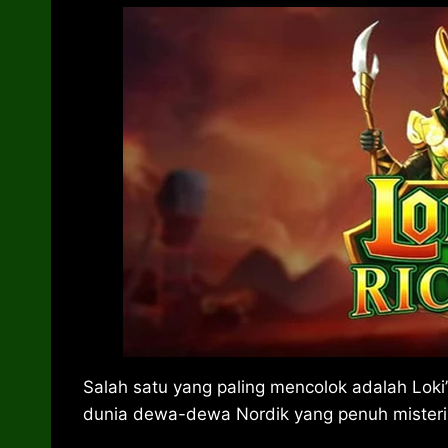
Salah satu yang paling mencolok adalah Loki
dunia dewa-dewa Nordik yang penuh misteri