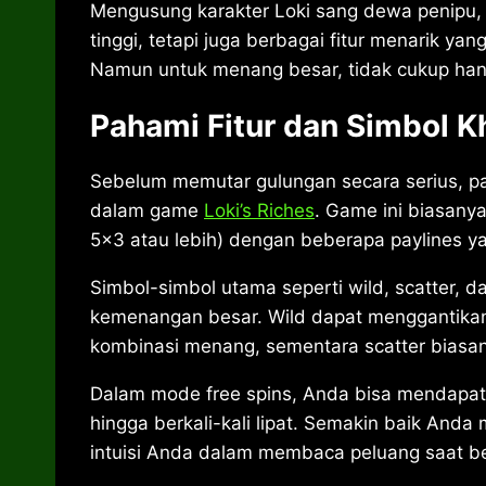
Mengusung karakter Loki sang dewa penipu, s
tinggi, tetapi juga berbagai fitur menarik y
Namun untuk menang besar, tidak cukup ha
Pahami Fitur dan Simbol 
Sebelum memutar gulungan secara serius, pah
dalam game
Loki’s Riches
. Game ini biasanya
5×3 atau lebih) dengan beberapa paylines ya
Simbol-simbol utama seperti wild, scatter, d
kemenangan besar. Wild dapat menggantika
kombinasi menang, sementara scatter biasany
Dalam mode free spins, Anda bisa mendapa
hingga berkali-kali lipat. Semakin baik And
intuisi Anda dalam membaca peluang saat b