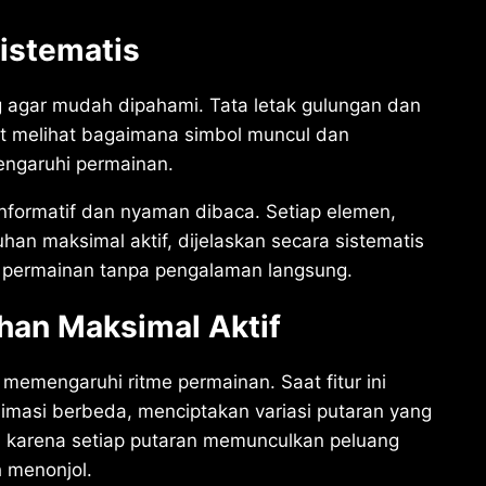
istematis
g agar mudah dipahami. Tata letak gulungan dan
at melihat bagaimana simbol muncul dan
engaruhi permainan.
nformatif dan nyaman dibaca. Setiap elemen,
uhan maksimal aktif, dijelaskan secara sistematis
permainan tanpa pengalaman langsung.
han Maksimal Aktif
memengaruhi ritme permainan. Saat fitur ini
nimasi berbeda, menciptakan variasi putaran yang
da karena setiap putaran memunculkan peluang
h menonjol.