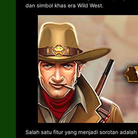
dan simbol khas era Wild West.
Salah satu fitur yang menjadi sorotan adala