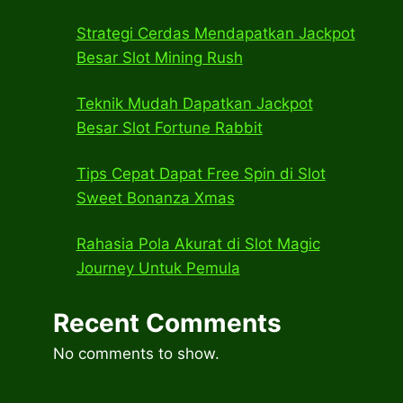
Strategi Cerdas Mendapatkan Jackpot
Besar Slot Mining Rush
Teknik Mudah Dapatkan Jackpot
Besar Slot Fortune Rabbit
Tips Cepat Dapat Free Spin di Slot
Sweet Bonanza Xmas
Rahasia Pola Akurat di Slot Magic
Journey Untuk Pemula
Recent Comments
No comments to show.