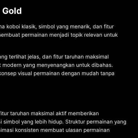
t Gold
 koboi klasik, simbol yang menarik, dan fitur
 membuat permainan menjadi topik relevan untuk
ng terlihat jelas, dan fitur taruhan maksimal
ot modern yang menyenangkan untuk dibahas.
nsep visual permainan dengan mudah tanpa
fitur taruhan maksimal aktif memberikan
i simbol yang lebih hidup. Struktur permainan yang
 animasi konsisten membuat ulasan permainan