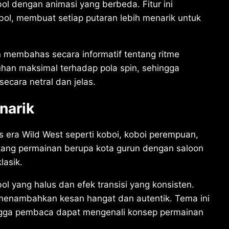
 dengan animasi yang berbeda. Fitur ini
bol, membuat setiap putaran lebih menarik untuk
 membahas secara informatif tentang ritme
han maksimal terhadap pola spin, sehingga
ara netral dan jelas.
narik
 era Wild West seperti koboi, koboi perempuan,
akang permainan berupa kota gurun dengan saloon
asik.
l yang halus dan efek transisi yang konsisten.
menambahkan kesan hangat dan autentik. Tema ini
ingga pembaca dapat mengenali konsep permainan