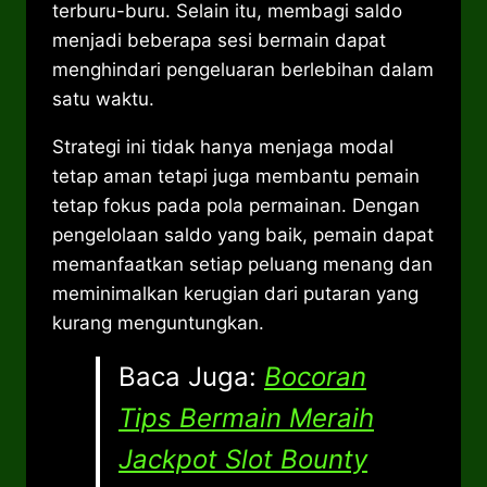
terburu-buru. Selain itu, membagi saldo
menjadi beberapa sesi bermain dapat
menghindari pengeluaran berlebihan dalam
satu waktu.
Strategi ini tidak hanya menjaga modal
tetap aman tetapi juga membantu pemain
tetap fokus pada pola permainan. Dengan
pengelolaan saldo yang baik, pemain dapat
memanfaatkan setiap peluang menang dan
meminimalkan kerugian dari putaran yang
kurang menguntungkan.
Baca Juga:
Bocoran
Tips Bermain Meraih
Jackpot Slot Bounty