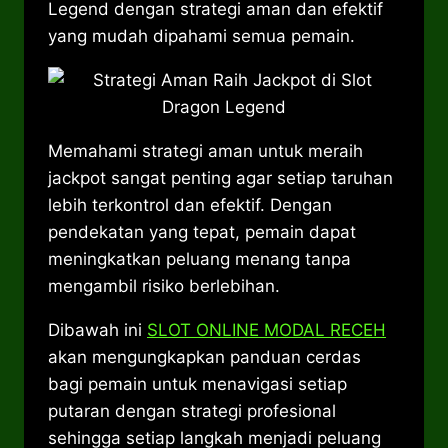
Legend dengan strategi aman dan efektif
yang mudah dipahami semua pemain.
Memahami strategi aman untuk meraih
jackpot sangat penting agar setiap taruhan
lebih terkontrol dan efektif. Dengan
pendekatan yang tepat, pemain dapat
meningkatkan peluang menang tanpa
mengambil risiko berlebihan.
Dibawah ini
SLOT ONLINE MODAL RECEH
akan mengungkapkan panduan cerdas
bagi pemain untuk menavigasi setiap
putaran dengan strategi profesional
sehingga setiap langkah menjadi peluang