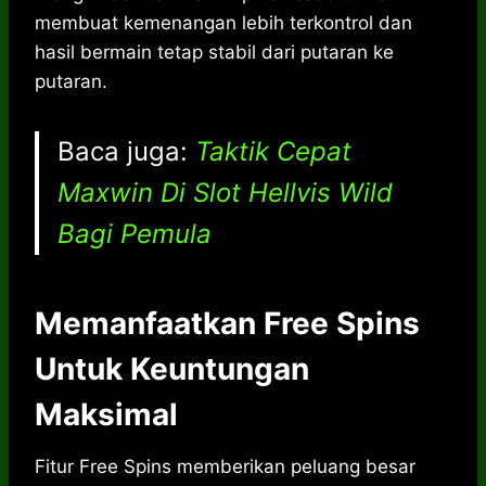
membuat kemenangan lebih terkontrol dan
hasil bermain tetap stabil dari putaran ke
putaran.
Baca juga:
Taktik Cepat
Maxwin Di Slot Hellvis Wild
Bagi Pemula
Memanfaatkan Free Spins
Untuk Keuntungan
Maksimal
Fitur Free Spins memberikan peluang besar