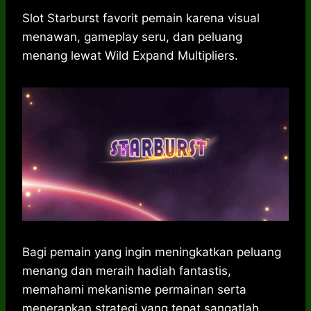
h
a
e
e
k
i
h
a
c
s
l
y
n
a
Slot Starburst favorit pemain karena visual
t
e
s
e
p
e
r
menawan, gameplay seru, dan peluang
s
b
e
g
e
e
menang lewat Wild Expand Multipliers.
A
o
n
r
p
o
g
a
p
k
e
m
r
Bagi pemain yang ingin meningkatkan peluang
menang dan meraih hadiah fantastis,
memahami mekanisme permainan serta
menerapkan strategi yang tepat sangatlah