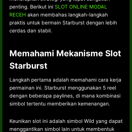
penting. Berikut ini
SLOT ONLINE MODAL
RECEH
akan membahas langkah-langkah
praktis untuk bermain Starburst dengan lebih
cerdas dan stabil.
Memahami Mekanisme Slot
Starburst
Langkah pertama adalah memahami cara kerja
permainan ini. Starburst menggunakan 5 reel
dengan beberapa paylines, di mana kombinasi
simbol tertentu memberikan kemenangan.
Keunikan slot ini adalah simbol Wild yang dapat
menggantikan simbol lain untuk membentuk