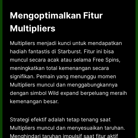
Mengoptimalkan Fitur
Multipliers
Multipliers menjadi kunci untuk mendapatkan
hadiah fantastis di Starburst. Fitur ini bisa
muncul secara acak atau selama Free Spins,
meningkatkan total kemenangan secara
signifikan. Pemain yang menunggu momen
Multipliers muncul dan menggabungkannya
dengan simbol Wild expand berpeluang meraih
kemenangan besar.
Strategi efektif adalah tetap tenang saat
Multipliers muncul dan menyesuaikan taruhan.
Menghindari taruhan impulsif saat fitur aktif