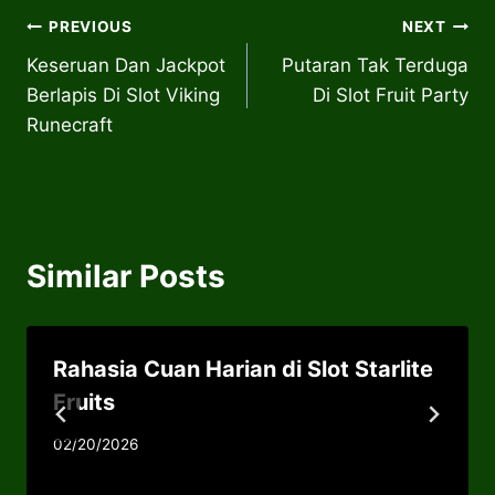
Post
PREVIOUS
NEXT
Keseruan Dan Jackpot
Putaran Tak Terduga
navigation
Berlapis Di Slot Viking
Di Slot Fruit Party
Runecraft
Similar Posts
Rahasia Cuan Harian di Slot Starlite
Fruits
02/20/2026