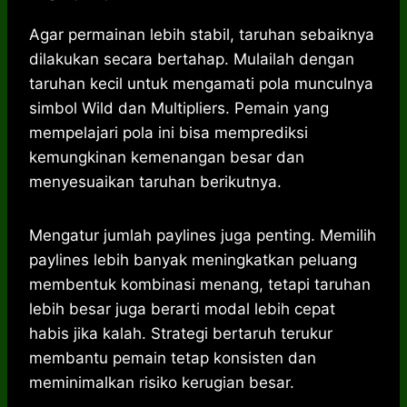
Agar permainan lebih stabil, taruhan sebaiknya
dilakukan secara bertahap. Mulailah dengan
taruhan kecil untuk mengamati pola munculnya
simbol Wild dan Multipliers. Pemain yang
mempelajari pola ini bisa memprediksi
kemungkinan kemenangan besar dan
menyesuaikan taruhan berikutnya.
Mengatur jumlah paylines juga penting. Memilih
paylines lebih banyak meningkatkan peluang
membentuk kombinasi menang, tetapi taruhan
lebih besar juga berarti modal lebih cepat
habis jika kalah. Strategi bertaruh terukur
membantu pemain tetap konsisten dan
meminimalkan risiko kerugian besar.